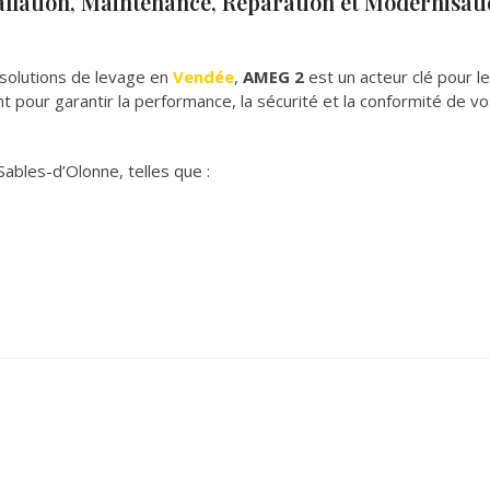
allation, Maintenance, Réparation et Modernisat
 solutions de levage en
Vendée
,
AMEG 2
est un acteur clé pour l
t pour garantir la performance, la sécurité et la conformité de v
bles-d’Olonne, telles que :