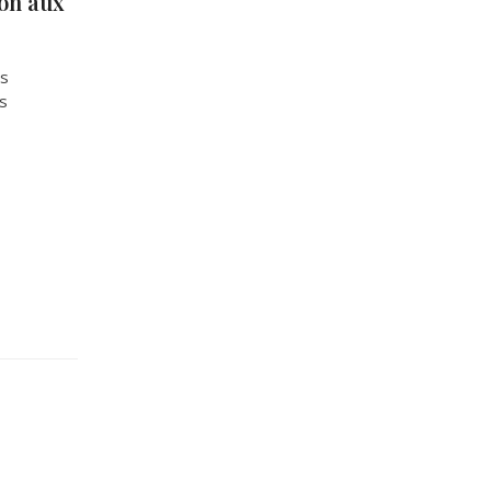
ion aux
es
os