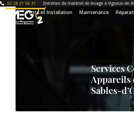
Skip
02 28 21 56 31
Entretien de matériel de levage à Vigneux-de-
to
Accueil
Vente et Installation
Maintenance
Réparat
content
Services 
Appareils
Sables-d’