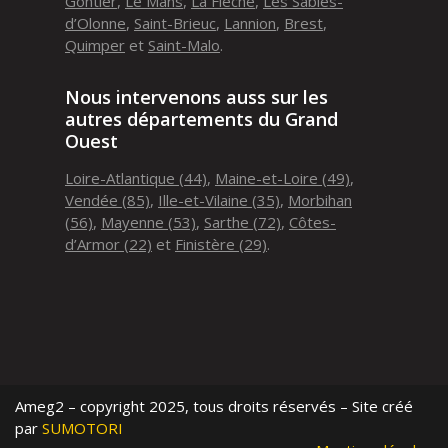
Gontier
,
Le Mans
,
La Flèche
,
Les Sables-
d’Olonne
,
Saint-Brieuc
,
Lannion
,
Brest
,
Quimper
et
Saint-Malo
.
Nous intervenons auss sur les
autres départements du Grand
Ouest
Loire-Atlantique (44)
,
Maine-et-Loire (49)
,
Vendée (85)
,
Ille-et-Vilaine (35)
,
Morbihan
(56)
,
Mayenne (53)
,
Sarthe (72)
,
Côtes-
d’Armor (22)
et
Finistère (29)
.
Ameg2 – copyright 2025, tous droits réservés – Site créé
par
SUMOTORI