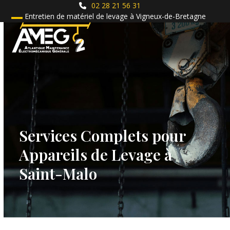
Skip
02 28 21 56 31
to
Entretien de matériel de levage à Vigneux-de-Bretagne
Open
Close
content
mobile
mobile
menu
menu
Services Complets pour
Appareils de Levage à
Saint-Malo